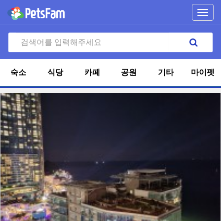
Toggl
navig
숙소
식당
카페
공원
기타
마이펫