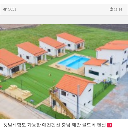
9651
11-14
갯벌체험도 가능한 애견펜션 충남 태안 골드독 펜션
H