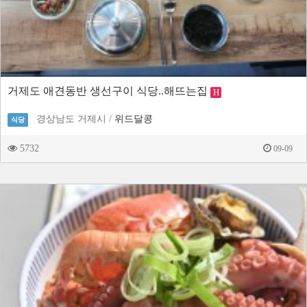
거제도 애견동반 생선구이 식당..해뜨는집
H
경상남도 거제시 /
위드달콩
식당
5732
09-09