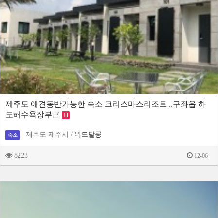
제주도 애견동반가능한 숙소 크리스마스리조트 ..구좌읍 하
도해수욕장부근
H
제주도 제주시 /
위드달콩
숙소
8223
12-06