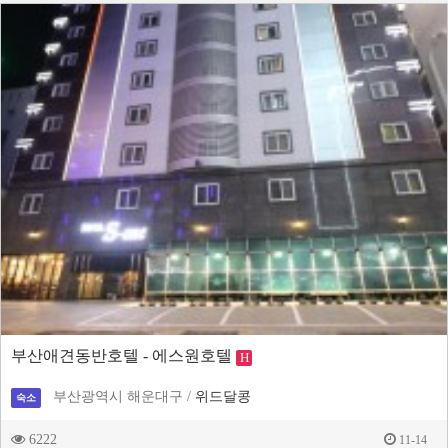
부산애견동반호텔 - 에스원호텔
H
부산광역시 해운대구 /
위드달콩
숙소
6222
11-14