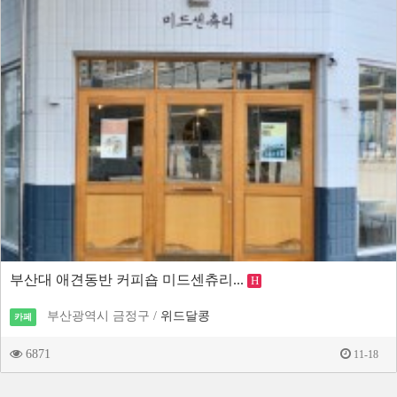
부산대 애견동반 커피숍 미드센츄리...
H
부산광역시 금정구 /
위드달콩
카페
6871
11-18