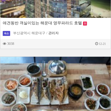
애견동반 객실이있는 해운대 영무파라드 호텔
H
부산광역시 해운대구 /
관리자
숙소
3038
12-21