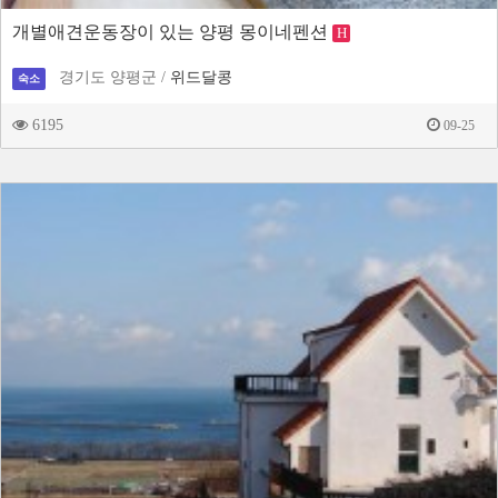
개별애견운동장이 있는 양평 몽이네펜션
H
경기도 양평군 /
위드달콩
숙소
6195
09-25