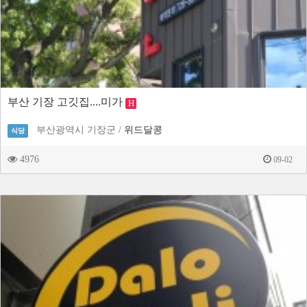
부산 기장 고깃집....미가
H
부산광역시 기장군 /
위드달콩
식당
4976
09-02