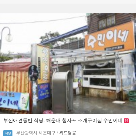
부산애견동반 식당- 해운대 청사포 조개구이집 수민이네
H
부산광역시 해운대구 /
위드달콩
식당