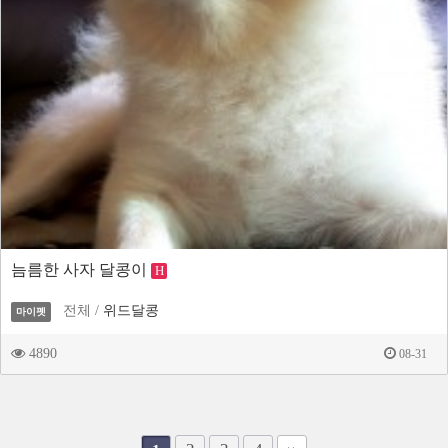
늠름한 사자 달콩이
H
전체 /
위드달콩
마이펫
4890
08-31