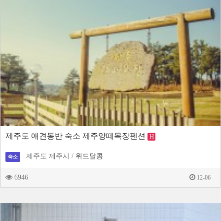
제주도 애견동반 숙소 제주양떼목장펜션
H
제주도 제주시 /
위드달콩
숙소
6946
12-06