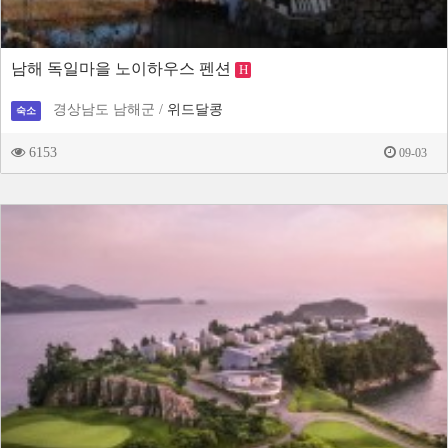
남해 독일마을 노이하우스 펜션
H
경상남도 남해군 /
위드달콩
숙소
6153
09-03