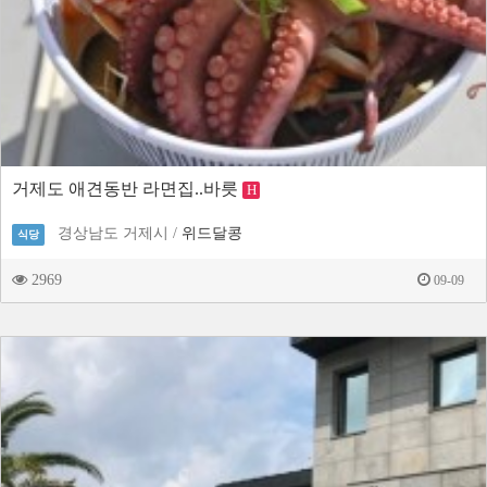
거제도 애견동반 라면집..바릇
H
경상남도 거제시 /
위드달콩
식당
2969
09-09