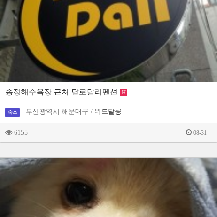
송정해수욕장 근처 달로달리펜션
H
부산광역시 해운대구 /
위드달콩
숙소
6155
08-31