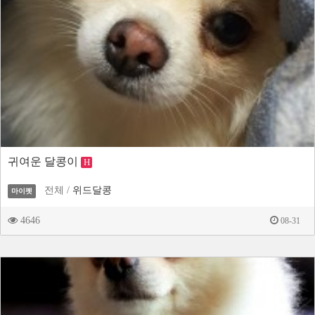
귀여운 달콩이
H
전체 /
위드달콩
마이펫
4646
08-31